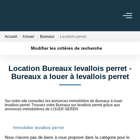
LOCATIONS
Accueil
A louer
Bureaux
Levallois perret
Modifier les critères de recherche
MISSIONS DE GESTION
Localisation
Type de bien
Surface min
Budget max
Location Bureaux levallois perret -
GARANTIE DE LOYERS
Bureaux a louer à levallois perret
Plus de critères
Créer une alerte
NOTRE AGENCE
Sur notre site consultez les annonces immobilière de Bureaux à louer
levallois perret. Trouvez votre Bureaux sur levallois perret grâce aux
NOS TÉMOIGNAGES
annonces immobilières de LOUER GERER.
CONTACT
Immobilier levallois perret
Nous n'avons pas de biens à vous proposer dans la catégorie pour le