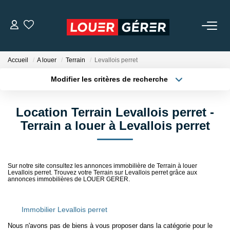
LOCATIONS
Accueil
A louer
Terrain
Levallois perret
Modifier les critères de recherche
MISSIONS DE GESTION
Localisation
Type de bien
Localisation
Appartement
Location Terrain Levallois perret -
GARANTIE DE LOYERS
Surface min
Budget max
Terrain a louer à Levallois perret
NOTRE AGENCE
Plus de critères
Créer une alerte
Sur notre site consultez les annonces immobilière de Terrain à louer
Levallois perret. Trouvez votre Terrain sur Levallois perret grâce aux
NOS TÉMOIGNAGES
annonces immobilières de LOUER GERER.
CONTACT
Immobilier Levallois perret
Nous n'avons pas de biens à vous proposer dans la catégorie pour le