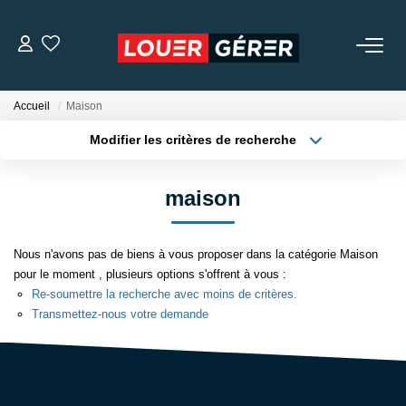
LOCATIONS
Accueil
Maison
Modifier les critères de recherche
MISSIONS DE GESTION
Localisation
Type de bien
Localisation
Appartement
maison
GARANTIE DE LOYERS
Surface min
Budget max
NOTRE AGENCE
Nous n'avons pas de biens à vous proposer dans la catégorie Maison
Plus de critères
Créer une alerte
pour le moment , plusieurs options s'offrent à vous :
Re-soumettre la recherche avec moins de critères.
NOS TÉMOIGNAGES
Transmettez-nous votre demande
CONTACT