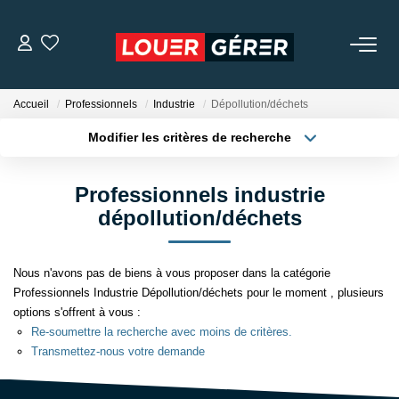
LOCATIONS
Accueil
Professionnels
Industrie
Dépollution/déchets
Modifier les critères de recherche
MISSIONS DE GESTION
Localisation
Type de bien
Localisation
Appartement
Professionnels industrie
GARANTIE DE LOYERS
Surface min
Budget max
dépollution/déchets
NOTRE AGENCE
Plus de critères
Créer une alerte
Nous n'avons pas de biens à vous proposer dans la catégorie
Professionnels Industrie Dépollution/déchets pour le moment , plusieurs
NOS TÉMOIGNAGES
options s'offrent à vous :
Re-soumettre la recherche avec moins de critères.
Transmettez-nous votre demande
CONTACT