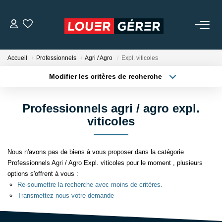
LOCATIONS
Accueil
Professionnels
Agri / Agro
Expl. viticoles
Modifier les critères de recherche
MISSIONS DE GESTION
Localisation
Type de bien
Localisation
Appartement
Professionnels agri / agro expl.
GARANTIE DE LOYERS
Surface min
Budget max
viticoles
NOTRE AGENCE
Plus de critères
Créer une alerte
Nous n'avons pas de biens à vous proposer dans la catégorie
Professionnels Agri / Agro Expl. viticoles pour le moment , plusieurs
NOS TÉMOIGNAGES
options s'offrent à vous :
Re-soumettre la recherche avec moins de critères.
Transmettez-nous votre demande
CONTACT