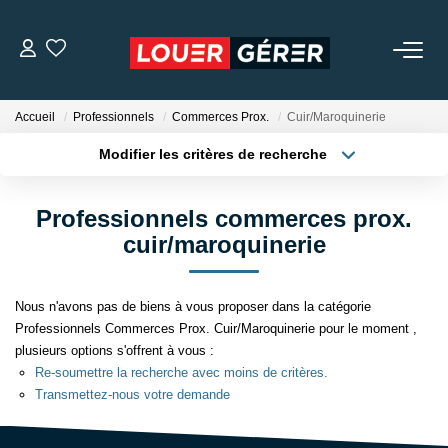
LOCATIONS
Accueil
Professionnels
Commerces Prox.
Cuir/Maroquinerie
Modifier les critères de recherche
MISSIONS DE GESTION
Localisation
Type de bien
Localisation
Appartement
Professionnels commerces prox.
GARANTIE DE LOYERS
Surface min
Budget max
cuir/maroquinerie
NOTRE AGENCE
Plus de critères
Créer une alerte
Nous n'avons pas de biens à vous proposer dans la catégorie
Professionnels Commerces Prox. Cuir/Maroquinerie pour le moment ,
NOS TÉMOIGNAGES
plusieurs options s'offrent à vous :
Re-soumettre la recherche avec moins de critères.
Transmettez-nous votre demande
CONTACT