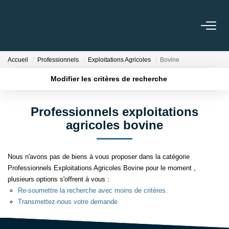
LOCATIONS
Accueil
Professionnels
Exploitations Agricoles
Bovine
Modifier les critères de recherche
MISSIONS DE GESTION
Localisation
Type de bien
Surface min
Budget max
Professionnels exploitations
GARANTIE DE LOYERS
agricoles bovine
Plus de critères
Créer une alerte
NOTRE AGENCE
Nous n'avons pas de biens à vous proposer dans la catégorie
Professionnels Exploitations Agricoles Bovine pour le moment ,
NOS TÉMOIGNAGES
plusieurs options s'offrent à vous :
Re-soumettre la recherche avec moins de critères.
Transmettez-nous votre demande
CONTACT