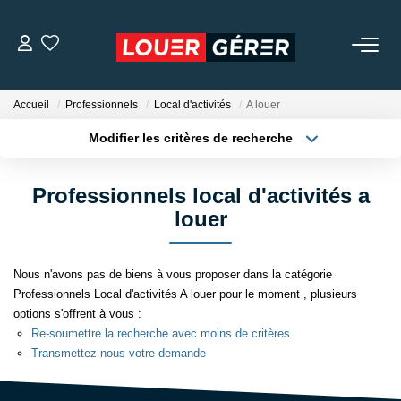
LOCATIONS
Accueil
Professionnels
Local d'activités
A louer
Modifier les critères de recherche
MISSIONS DE GESTION
Localisation
Type de bien
Localisation
Appartement
Professionnels local d'activités a
GARANTIE DE LOYERS
Surface min
Budget max
louer
NOTRE AGENCE
Plus de critères
Créer une alerte
Nous n'avons pas de biens à vous proposer dans la catégorie
Professionnels Local d'activités A louer pour le moment , plusieurs
NOS TÉMOIGNAGES
options s'offrent à vous :
Re-soumettre la recherche avec moins de critères.
Transmettez-nous votre demande
CONTACT