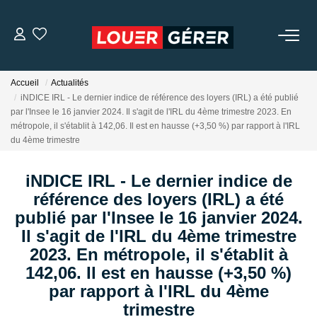
LOCATIONS
Accueil
Actualités
iNDICE IRL - Le dernier indice de référence des loyers (IRL) a été publié
MISSIONS DE GESTION
par l'Insee le 16 janvier 2024. Il s'agit de l'IRL du 4ème trimestre 2023. En
métropole, il s'établit à 142,06. Il est en hausse (+3,50 %) par rapport à l'IRL
du 4ème trimestre
GARANTIE DE LOYERS
iNDICE IRL - Le dernier indice de
référence des loyers (IRL) a été
NOTRE AGENCE
publié par l'Insee le 16 janvier 2024.
Il s'agit de l'IRL du 4ème trimestre
NOS TÉMOIGNAGES
2023. En métropole, il s'établit à
142,06. Il est en hausse (+3,50 %)
CONTACT
par rapport à l'IRL du 4ème
trimestre